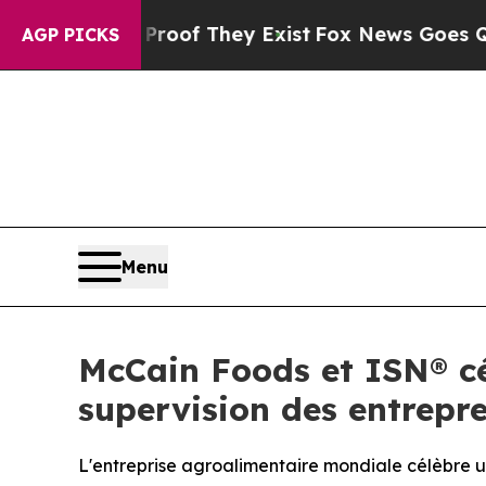
rs no Proof They Exist
Fox News Goes Quiet as '
AGP PICKS
Menu
McCain Foods et ISN® cé
supervision des entrepre
L'entreprise agroalimentaire mondiale célèbre un